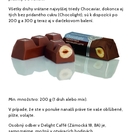
Všetky druhy vrátane najvyššej triedy Chocaviar, dokonca aj
tých bez pridaného cukru (Chocolight), sú k dispozícii po
200 g a 300 g teraz aj v darčekovom balení.
Min. množstvo: 200 g (1 druh alebo mix).
V prípade, že ste v ponuke nanašli práve tie vaše obľúbené,
píšte, volajte.
Osobný odber v Delight Caffé (Zámocká 18, BA) je,
samozrejme, možný v otváracích hodinách.