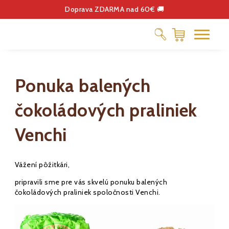
Doprava ZDARMA nad 60€ 🚚
ČOKOLÁDA
Ponuka balených
DELIKATESY
KÁVA
čokoládových praliniek
DARČEKOVÉ POUKÁŽKY
Venchi
Vážení pôžitkári,
pripravili sme pre vás skvelú ponuku balených
čokoládových praliniek spoločnosti Venchi.