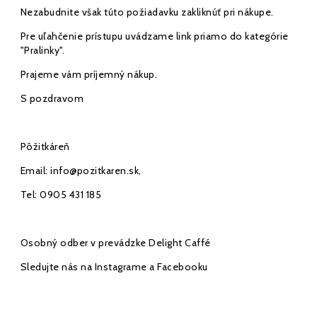
Nezabudnite však túto požiadavku zakliknúť pri nákupe.
Pre uľahčenie prístupu uvádzame link priamo do kategórie
"
Pralinky
".
Prajeme vám príjemný nákup.
S pozdravom
Pôžitkáreň
Email:
info@pozitkaren.sk
,
Tel:
0905 431 185
Osobný odber v prevádzke
Delight Caffé
Sledujte nás na
Instagrame
a
Facebooku