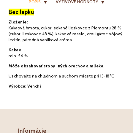
POPIS
VÝŽIVOVÉ HODNOTY
Bez lepku
Zloženie:
Kakaová hmota, cukor, sekané lieskovce z Piemontu 28 %
(cukor, lieskovce 48 %), kakaové maslo, emulgátor: sójový
lecitín, prírodná vanilková aróma.
Kakao:
min. 56 %
Môže obsahovať stopy iných orechov a mlieka.
Uschovajte na chladnom a suchom mieste pri 13-18°C
Výrobca: Venchi
Informácie