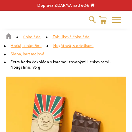
Doprava ZDARMA nad 60€ 🚚
Čokoláda
Tabuľková čokoláda
ČOKOLÁDA
Horká, s náplňou
Nugátová, s orieškami
DELIKATESY
Slaná, karamelová
KÁVA
Extra horká čokoláda s karamelizovanými lieskovcami -
Nougatine, 95 g
DARČEKOVÉ POUKÁŽKY