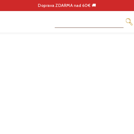
Doprava ZDARMA nad 60€ 🚚
OLÁDA
DELIKATESY
KÁVA