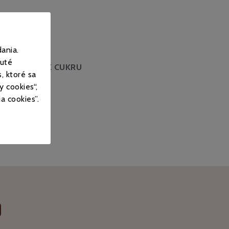
ania.
nuté
kakao
BEZ CUKRU
, ktoré sa
 cookies“,
a cookies”.