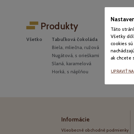
Nastaven
Produkty
Táto strán
Všetky dôl
Všetko
Tabuľková čokoláda
Pralinky a
cookies sú
Biela, mliečna, ružová
nachádzajú
Nugátová, s orieškami
ak chcete s
Slaná, karamelová
UPRAVIŤ N
Horká, s náplňou
Informácie
Všeobecné obchodné podmienky