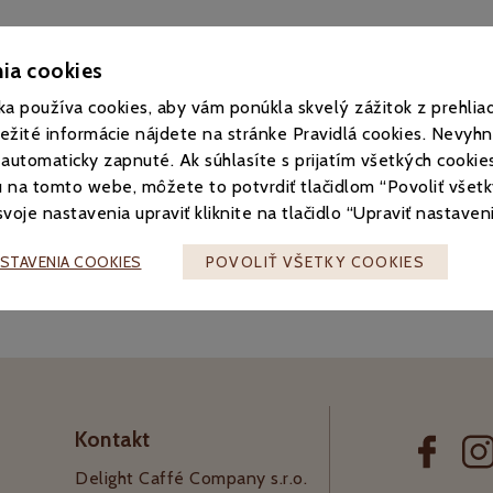
ia cookies
ka používa cookies, aby vám ponúkla skvelý zážitok z prehliad
ežité informácie nájdete na stránke Pravidlá cookies. Nevyh
 bonboniéry
Čokoládové nátierky
Horúca čokoláda, 
 automaticky zapnuté. Ak súhlasíte s prijatím všetkých cookies
 na tomto webe, môžete to potvrdiť tlačidlom “Povoliť všetky
voje nastavenia upraviť kliknite na tlačidlo “Upraviť nastaveni
ASTAVENIA COOKIES
POVOLIŤ VŠETKY COOKIES
Kontakt
Delight Caffé Company s.r.o.