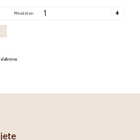
+
Množstvo:
vláknina.
jete