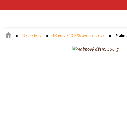
Delikatesy
Džemy - 100 % ovocia, salsy
Malin
ČOKOLÁDA
DELIKATESY
KÁVA
DARČEKOVÉ P