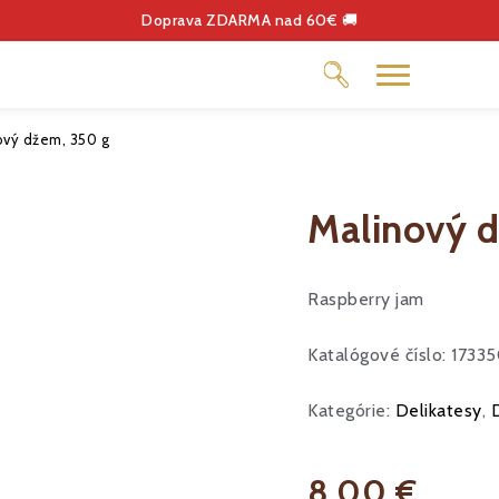
Doprava ZDARMA nad 60€ 🚚
ový džem, 350 g
Malinový 
OUKÁŽKY
Raspberry jam
Katalógové číslo: 1733
Kategórie:
Delikatesy
,
8.00 €