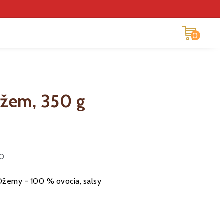
0
džem, 350 g
50
Džemy - 100 % ovocia, salsy