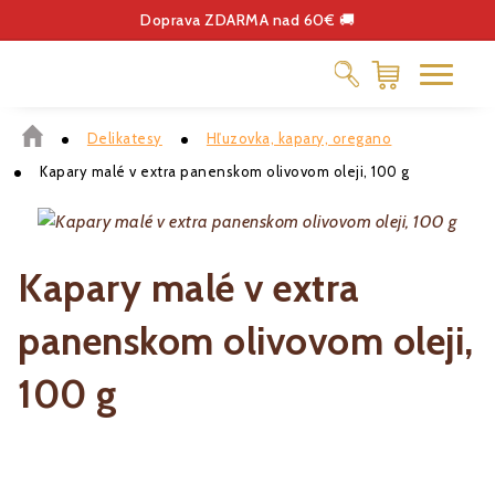
Doprava ZDARMA nad 60€ 🚚
Delikatesy
Hľuzovka, kapary, oregano
ČOKOLÁDA
Kapary malé v extra panenskom olivovom oleji, 100 g
DELIKATESY
KÁVA
DARČEKOVÉ POUKÁŽKY
Kapary malé v extra
panenskom olivovom oleji,
100 g