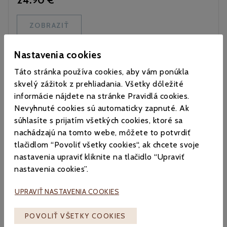
24.90 €
ZOBRAZIŤ
Nastavenia cookies
Táto stránka používa cookies, aby vám ponúkla
skvelý zážitok z prehliadania. Všetky dôležité
informácie nájdete na stránke Pravidlá cookies.
Nevyhnuté cookies sú automaticky zapnuté. Ak
súhlasíte s prijatím všetkých cookies, ktoré sa
nachádzajú na tomto webe, môžete to potvrdiť
Armonia – 70% arabika a 30% robusta, 1 kg
tlačidlom “Povoliť všetky cookies“, ak chcete svoje
nastavenia upraviť kliknite na tlačidlo “Upraviť
26.90 €
nastavenia cookies”.
ZOBRAZIŤ
UPRAVIŤ NASTAVENIA COOKIES
POVOLIŤ VŠETKY COOKIES