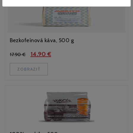
Bezkofeínová káva, 500 g
14.90 €
17.90 €
ZOBRAZIŤ