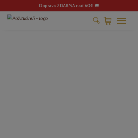
Doprava ZDARMA nad 60€ 🚚
ČOKOLÁDA
DELIKATESY
KÁVA
DARČEKOVÉ POUKÁŽKY