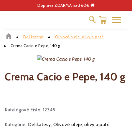
Doprava ZDARMA nad 60€ 🚚
Delikatesy
Olivové oleje, olivy a paté
ČOKOLÁDA
Crema Cacio e Pepe, 140 g
DELIKATESY
KÁVA
DARČEKOVÉ POUKÁŽKY
Crema Cacio e Pepe, 140 g
Katalógové číslo: 12345
Kategórie:
Delikatesy
,
Olivové oleje, olivy a paté