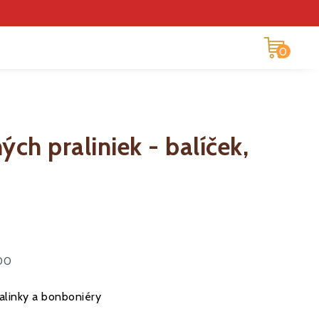
0
ch praliniek - balíček,
300
alinky a bonboniéry