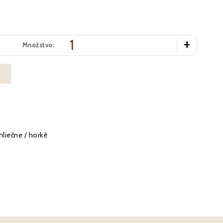
+
Množstvo:
mliečne / horké