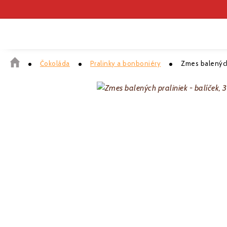
Čokoláda
Pralinky a bonboniéry
Zmes balených 
ČOKOLÁDA
DELIKATESY
KÁVA
DARČEKOVÉ P