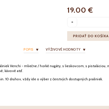
19.00 €
-
PRIDAŤ DO KOŠÍKA
POPIS
VÝŽIVOVÉ HODNOTY
iniek Venchi - mliečne / horké nugáty, s lieskovcom, s pistaláciou, 
né, kávové atď.
in. 10 druhov, vždy ide o výber z čerstvých dostupných praliniek.