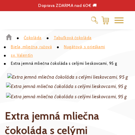
Doprava ZDARMA nad 60€ 🚚
Čokoláda
Tabuľková čokoláda
ČOKOLÁDA
Biela, mliečna, ružová
Nugátová, s orieškami
DELIKATESY
sv. Valentín
KÁVA
Extra jemná mliečna čokoláda s celými lieskovcami, 95 g
DARČEKOVÉ POUKÁŽKY
Extra jemná mliečna
čokoláda s celými