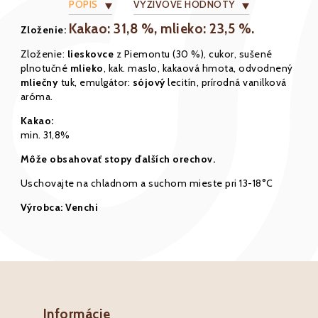
POPIS
VÝŽIVOVÉ HODNOTY
Kakao: 31,8 %, mlieko: 23,5 %.
Zloženie:
Zloženie:
lieskovce
z Piemontu (30 %), cukor, sušené
plnotučné
mlieko
, kak. maslo, kakaová hmota, odvodnený
mliečny
tuk, emulgátor:
sójový
lecitín, prírodná vanilková
aróma.
Kakao:
min. 31,8%
Môže obsahovať stopy ďalších orechov.
Uschovajte na chladnom a suchom mieste pri 13-18°C
Výrobca: Venchi
Informácie