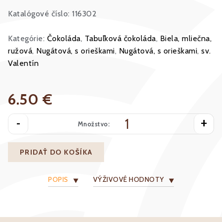
Katalógové číslo: 116302
Kategórie:
Čokoláda
,
Tabuľková čokoláda
,
Biela, mliečna,
ružová
,
Nugátová, s orieškami
,
Nugátová, s orieškami
,
sv.
Valentín
6.50 €
-
+
Množstvo:
PRIDAŤ DO KOŠÍKA
POPIS
VÝŽIVOVÉ HODNOTY