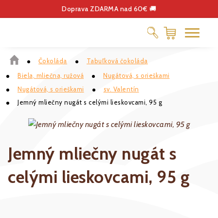
Doprava ZDARMA nad 60€ 🚚
Čokoláda
Tabuľková čokoláda
ČOKOLÁDA
Biela, mliečna, ružová
Nugátová, s orieškami
DELIKATESY
Nugátová, s orieškami
sv. Valentín
KÁVA
Jemný mliečny nugát s celými lieskovcami, 95 g
DARČEKOVÉ POUKÁŽKY
Jemný mliečny nugát s
celými lieskovcami, 95 g